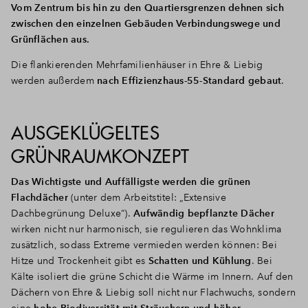
Vom Zentrum bis hin zu den Quartiersgrenzen dehnen sich
zwischen den einzelnen Gebäuden Verbindungswege und
Grünflächen aus.
Die flankierenden Mehrfamilienhäuser in Ehre & Liebig
werden außerdem
nach Effizienzhaus-55-Standard gebaut
.
AUSGEKLÜGELTES
GRÜNRAUMKONZEPT
Das Wichtigste und Auffälligste werden die grünen
Flachdächer
(unter dem Arbeitstitel: „Extensive
Dachbegrünung Deluxe“).
Aufwändig bepflanzte Dächer
wirken nicht nur harmonisch, sie regulieren das Wohnklima
zusätzlich, sodass Extreme vermieden werden können: Bei
Hitze und Trockenheit gibt es
Schatten und Kühlung
. Bei
Kälte isoliert die grüne Schicht die Wärme im Innern. Auf den
Dächern von Ehre & Liebig soll nicht nur Flachwuchs, sondern
eine
hohe Biodiversität mit Sträuchern und höher