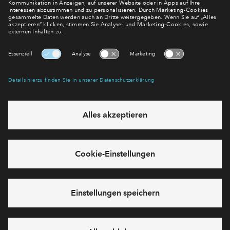
regelmäßig erscheinenden Newsletter informieren wir Sie
über den Stand dieses und weiterer Neubauprojekte.
E-Mail-Adresse
Abonnieren
Möchten Sie wissen, was wir mit Ihren Daten machen? Klicken Sie hier
für unsere
Datenschutzerklärung
.
Sie haben eine Frage? Dann rufen Sie uns gerne an (
+49 69
50603738)
oder hinterlassen Sie eine Nachricht über das
Formular:
Cookies